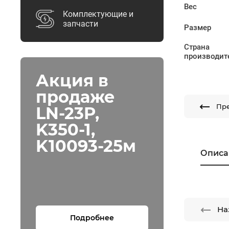
Вес
Комплектующие и
запчасти
Размер
Страна
производит
Акция в
продаже
Пр
LN-23P,
K350-1,
K10093-25м
Описа
На
Подробнее