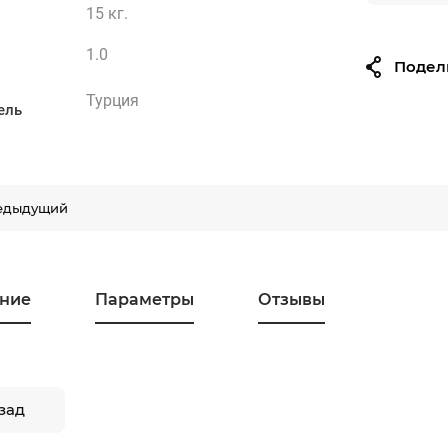
15 кг.
1.0
Подел
Турция
ель
едыдущий
ние
Параметры
Отзывы
зад