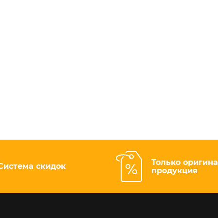
Только оригин
Система скидок
продукция