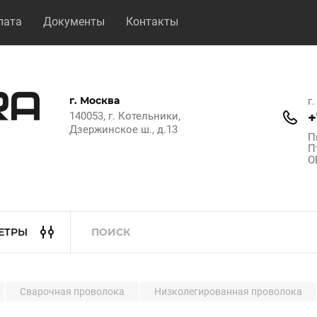
лата
Документы
Контакты
г. Москва
г
+
140053, г. Котельники,
Дзержинское ш., д.13
П
П
О
ЕТРЫ
Сварочная проволока
Низколегированная проволока